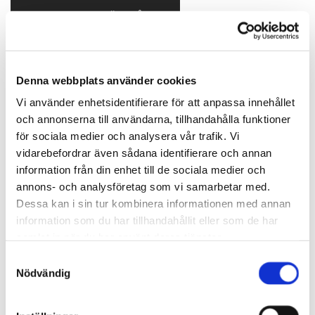
SKICKA EN PRISFÖRFRÅGAN
Flytta i Jönköping
Vi räknar en flyttning som utförs inom en radie på 10 mil från
Denna webbplats använder cookies
Jönköping som Lokal flyttning. Läs mer här och kontakta oss
Vi använder enhetsidentifierare för att anpassa innehållet
vid frågor eller bokning.
och annonserna till användarna, tillhandahålla funktioner
för sociala medier och analysera vår trafik. Vi
vidarebefordrar även sådana identifierare och annan
FLYTTA I JÖNKÖPING
information från din enhet till de sociala medier och
annons- och analysföretag som vi samarbetar med.
Dessa kan i sin tur kombinera informationen med annan
Flytta företag
information som du har tillhandahållit eller som de har
När ett företag ska flytta och det innebär en kontorsflyttning
samlat in när du har använt deras tjänster.
krävs erfarenhet, resurser och bra planering. Vi hjälper er med
Samtyckesval
allt ovanstående!
Nödvändig
KONTOR & FÖRETAGSFLYTT