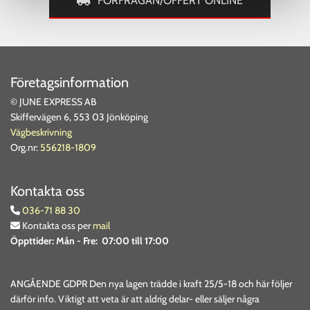
FÖRFRÅGAN/OFFERT ONLINE
Företagsinformation
© JUNE EXPRESS AB
Skiffervägen 6, 553 03 Jönköping
Vägbeskrivning
Org.nr:
556218-1809
Kontakta oss
036-71 88 30

Kontakta oss per
mail

Öppttider:
Mån - Fre: 07:00 till 17:00
ANGÅENDE GDPR Den nya lagen trädde i kraft 25/5-18 och här följer
därför info. Viktigt att veta är att aldrig delar- eller säljer några