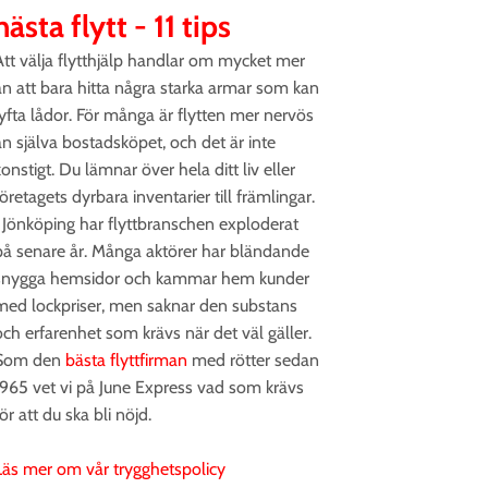
nästa flytt - 11 tips
Att välja flytthjälp handlar om mycket mer
än att bara hitta några starka armar som kan
10/10/202
lyfta lådor. För många är flytten mer nervös
än själva bostadsköpet, och det är inte
Hur f
onstigt. Du lämnar över hela ditt liv eller
öretagets dyrbara inventarier till främlingar.
smar
I Jönköping har flyttbranschen exploderat
Många tyck
på senare år. Många aktörer har bländande
jobbigare 
snygga hemsidor och kammar hem kunder
smarta kn
med lockpriser, men saknar den substans
lugnare fl
och erfarenhet som krävs när det väl gäller.
erfarenhe
Som den
bästa flyttfirman
med rötter sedan
på June E
1965 vet vi på June Express vad som krävs
och företa
ör att du ska bli nöjd.
LÄS MER
Läs mer om vår trygghetspolicy