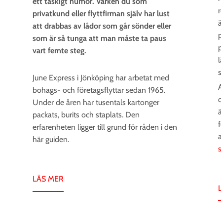
ett taskigt humör. Varken du som
r
privatkund eller flyttfirman själv har lust
att drabbas av lådor som går sönder eller
som är så tunga att man måste ta paus
vart femte steg.
June Express i Jönköping har arbetat med
bohags- och företagsflyttar sedan 1965.
Under de åren har tusentals kartonger
packats, burits och staplats. Den
erfarenheten ligger till grund för råden i den
här guiden.
LÄS MER