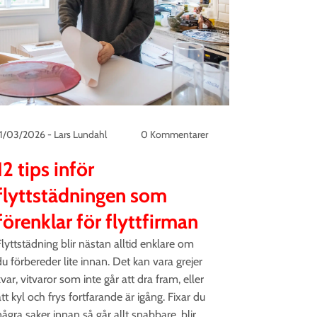
11/03/2026
-
Lars Lundahl
0 Kommentarer
12 tips inför
flyttstädningen som
förenklar för flyttfirman
Flyttstädning blir nästan alltid enklare om
du förbereder lite innan. Det kan vara grejer
var, vitvaror som inte går att dra fram, eller
tt kyl och frys fortfarande är igång. Fixar du
några saker innan så går allt snabbare, blir