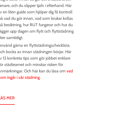
enare, och du slipper tjafs i efterhand. Här
är en liten guide som hjälper dig få kontroll
på vad du gör innan, vad som brukar kollas
på besiktning, hur RUT fungerar och hur du
lägger upp dagen om flytt och flyttstädning
sker samtidigt.
Använd gärna en flyttstädningschecklista
och bocka av innan städningen börjar. Här
är 12 konkreta tips som gör jobbet enklare
för städteamet och minskar risken för
anmärkningar. Och här kan du läsa om
vad
som ingår i vår städning
.
LÄS MER