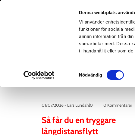
Flytta
·
Flyttstäd
·
Förråd
·
Magasinering
Denna webbplats använde
Vi använder enhetsidentifie
funktioner för sociala medi
HEM
FLYTTJÄN
annan information från din
samarbetar med. Dessa kan
tillhandahållit eller som d
Samtyckesval
Nödvändig
01/07/2026
-
Lars Lundahl0
0 Kommentarer
Så får du en tryggare
långdistansflytt