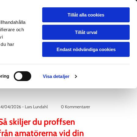
036-71 88 30

Tillåt alla cookies
illhandahålla
ifierare och
FÖRFRÅGAN / OFFERT
KONTAKT
Tillåt urval
vi
 du har
Endast nödvändiga cookies
ring
Visa detaljer
24/04/2026
-
Lars Lundahl
0 Kommentarer
Så skiljer du proffsen
från amatörerna vid din