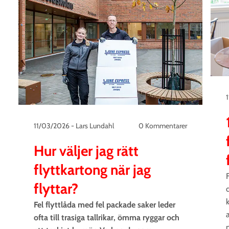
11/03/2026
-
Lars Lundahl
0 Kommentarer
Hur väljer jag rätt
flyttkartong när jag
flyttar?
k
Fel flyttlåda med fel packade saker leder
a
ofta till trasiga tallrikar, ömma ryggar och