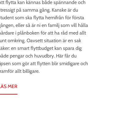
Att flytta kan kännas både spännande och
stressigt på samma gång. Kanske är du
student som ska flytta hemifrån för första
ången, eller så är ni en familj som vill hålla
hårdare i plånboken för att ha råd med allt
runt omkring. Oavsett situation är en sak
säker: en smart flyttbudget kan spara dig
både pengar och huvudbry. Här får du
tipsen som gör att flytten blir smidigare och
ramför allt billigare.
LÄS MER