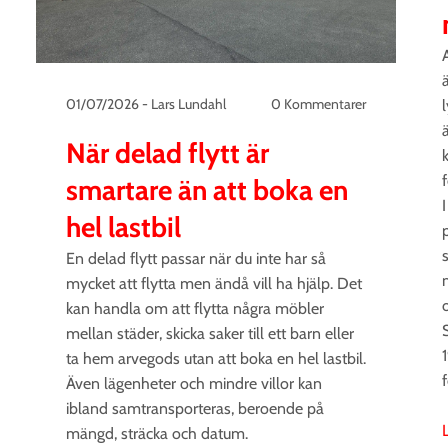
01/07/2026
-
Lars Lundahl
0 Kommentarer
När delad flytt är
k
f
smartare än att boka en
hel lastbil
En delad flytt passar när du inte har så
mycket att flytta men ändå vill ha hjälp. Det
kan handla om att flytta några möbler
mellan städer, skicka saker till ett barn eller
ta hem arvegods utan att boka en hel lastbil.
f
Även lägenheter och mindre villor kan
ibland samtransporteras, beroende på
mängd, sträcka och datum.