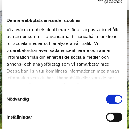
Denna webbplats använder cookies
Vi använder enhetsidentifierare för att anpassa innehållet
och annonserna till användarna, tillhandahålla funktioner
för sociala medier och analysera vår trafik. Vi
Påminner om adressändring!
vidarebefordrar även sådana identifierare och annan
information från din enhet till de sociala medier och
Uppdatera din adress när du flyttar till ett nytt boende.
annons- och analysföretag som vi samarbetar med.
Bra att eftersända posten också, så kan du känna dig
Dessa kan i sin tur kombinera informationen med annan
trygg från start.
information som du har tillhandahållit eller som de har
samlat in när du har använt deras tjänster.
Samtyckesval
LÄS MER OM ADRESSÄNDRING
Nödvändig
Inställningar