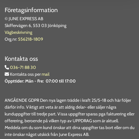
Företagsinformation
© JUNE EXPRESS AB
Skiffervägen 6, 553 03 Jönköping
Vägbeskrivning
Org.nr:
556218-1809
Kontakta oss
036-71 88 30

Kontakta oss per
mail

Öppttider:
Mån - Fre: 07:00 till 17:00
ANGÅENDE GDPR Den nya lagen trädde i kraft 25/5-18 och här följer
därför info. Viktigt att veta är att aldrig delar- eller säljer några
kunduppgifter till tredje part. Vissa uppgifter sparas pga fakturering eller
offerering, beroende på vilken typ av UPPDRAG som är aktuell.
Meddela om du som kund önskar att dina uppgifter tas bort eller om du
inte önskar något utskick från June Express AB.