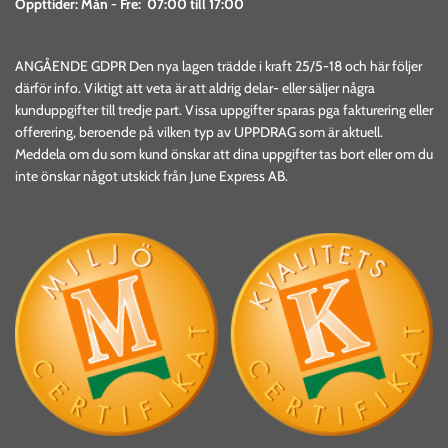
Öppttider:
Mån - Fre: 07:00 till 17:00
ANGÅENDE GDPR Den nya lagen trädde i kraft 25/5-18 och här följer
därför info. Viktigt att veta är att aldrig delar- eller säljer några
kunduppgifter till tredje part. Vissa uppgifter sparas pga fakturering eller
offerering, beroende på vilken typ av UPPDRAG som är aktuell.
Meddela om du som kund önskar att dina uppgifter tas bort eller om du
inte önskar något utskick från June Express AB.