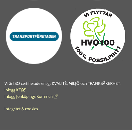
Vi är ISO certifierade enligt KVALITÉ, MILJÖ och TRAFIKSÄKERHET.
I
nlogg KF

Inlogg Jönköpings Kommun

Integritet & cookies