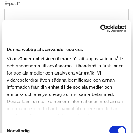
E-post*
Example label*
Genom att skicka in förfrågan tillåter jag June Express
att använda mina personuppgifter till att fullgöra vårt
Denna webbplats använder cookies
åtagande och återkoppla till er.
Vi använder enhetsidentifierare för att anpassa innehållet
och annonserna till användarna, tillhandahålla funktioner
för sociala medier och analysera vår trafik. Vi
vidarebefordrar även sådana identifierare och annan
information från din enhet till de sociala medier och
annons- och analysföretag som vi samarbetar med.
Dessa kan i sin tur kombinera informationen med annan
information som du har tillhandahållit eller som de har
samlat in när du har använt deras tjänster.
Flytta i Jönköping
Samtyckesval
Vi räknar en flyttning som utförs inom en radie på 10 mil från
Nödvändig