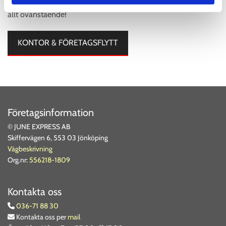
krävs erfarenhet, resurser och bra planering. Vi hjälper er med
allt ovanstående!
KONTOR & FÖRETAGSFLYTT
Företagsinformation
© JUNE EXPRESS AB
Skiffervägen 6, 553 03 Jönköping
Vägbeskrivning
Org.nr:
556218-1809
Kontakta oss
036-71 88 30

Kontakta oss per
mail
