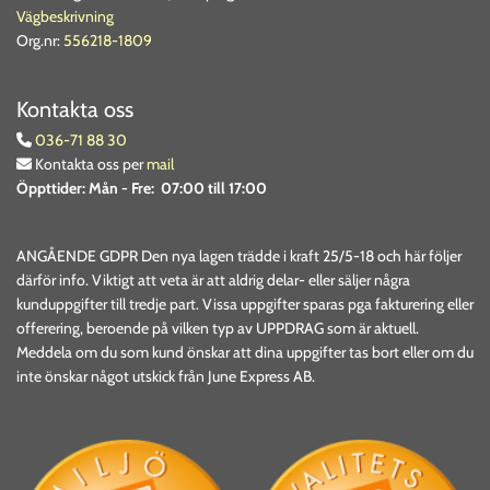
Vägbeskrivning
Org.nr:
556218-1809
Kontakta oss
036-71 88 30

Kontakta oss per
mail

Öppttider:
Mån - Fre: 07:00 till 17:00
ANGÅENDE GDPR Den nya lagen trädde i kraft 25/5-18 och här följer
därför info. Viktigt att veta är att aldrig delar- eller säljer några
kunduppgifter till tredje part. Vissa uppgifter sparas pga fakturering eller
offerering, beroende på vilken typ av UPPDRAG som är aktuell.
Meddela om du som kund önskar att dina uppgifter tas bort eller om du
inte önskar något utskick från June Express AB.