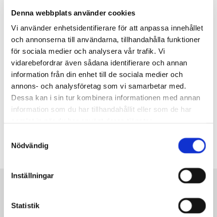
Godsmottagning
Denna webbplats använder cookies
Inbärning/montering
Vi använder enhetsidentifierare för att anpassa innehållet
Kontakta oss
och annonserna till användarna, tillhandahålla funktioner
Varmt välkommen att kontakta oss om du har några frågor
för sociala medier och analysera vår trafik. Vi
vidarebefordrar även sådana identifierare och annan
gällande flyttstädning i samband med transport i Jönköping
information från din enhet till de sociala medier och
eller övriga Sverige.
annons- och analysföretag som vi samarbetar med.
Dessa kan i sin tur kombinera informationen med annan
OFFERT/PRIS TRANSPORT
information som du har tillhandahållit eller som de har
samlat in när du har använt deras tjänster.
Samtyckesval
KONTAKTA OSS
Nödvändig
Inställningar
SÅHÄR GÖR DU FÖR ATT
Statistik
BESTÄLLA TRANSPORT I