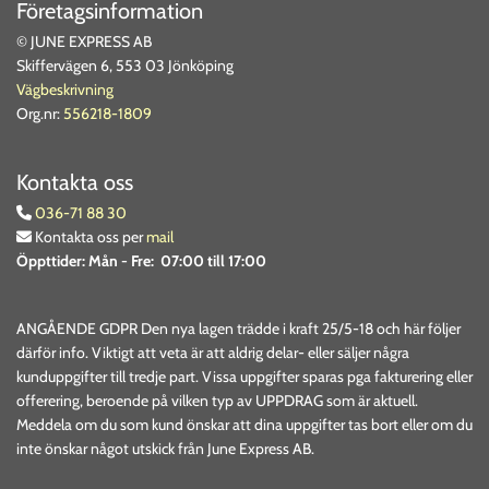
Företagsinformation
© JUNE EXPRESS AB
Skiffervägen 6, 553 03 Jönköping
Vägbeskrivning
Org.nr:
556218-1809
Kontakta oss
036-71 88 30

Kontakta oss per
mail

Öppttider:
Mån - Fre: 07:00 till 17:00
ANGÅENDE GDPR Den nya lagen trädde i kraft 25/5-18 och här följer
därför info. Viktigt att veta är att aldrig delar- eller säljer några
kunduppgifter till tredje part. Vissa uppgifter sparas pga fakturering eller
offerering, beroende på vilken typ av UPPDRAG som är aktuell.
Meddela om du som kund önskar att dina uppgifter tas bort eller om du
inte önskar något utskick från June Express AB.