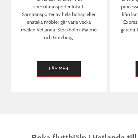
specialtransporter lokalt.
processe
Samtransporter av hela bohag eller
från läm
enstaka möbler går varje vecka
Expres
mellan Vetlanda-Stockholm-Malmö
garanti.
och Göteborg.
LÄS MER
Boka flytthjälp i Vetlanda till 