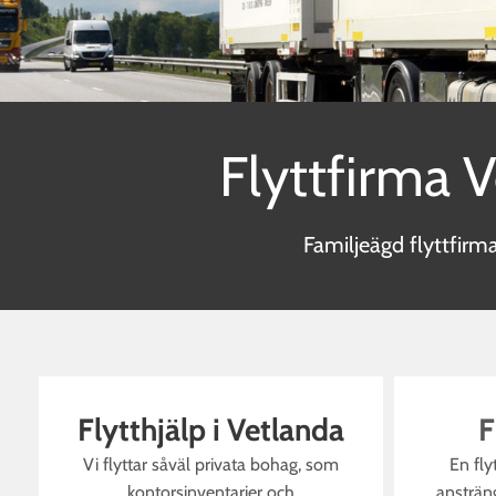
Flyttfirma 
Familjeägd flyttfirm
Flytthjälp i Vetlanda
F
Vi flyttar såväl privata bohag, som
En fly
kontorsinventarier och
ansträng