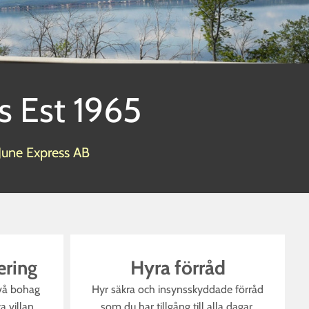
s Est 1965
June Express AB
ring
Hyra förråd
två bohag
Hyr säkra och insynsskyddade förråd
a villan
som du har tillgång till alla dagar.