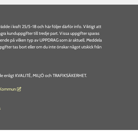
 i kraft 25/5-18 och här följer därför info. Viktigt att
 några kunduppgifter till tredje part. Vissa uppgifter sparas
eroende på vilken typ av UPPDRAG som är aktuell. Meddela
ifter tas bort eller om du inte önskar något utskick från
rade enligt KVALITÉ, MILJÖ och TRAFIKSÄKERHET.
s Kommun

s