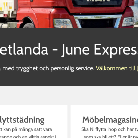
Vetlanda - June Expres
a med trygghet och personlig service.
Välkommen till 
lyttstädning
Möbelmagasine
tt kan på många sätt vara
Ska Ni flytta ihop och har 
ande och en viktig aspekt i
som ska bli ett? Eller är ny