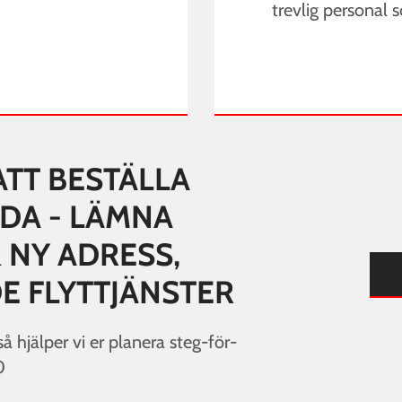
trevlig personal 
ATT BESTÄLLA
NDA - LÄMNA
 NY ADRESS,
 FLYTTJÄNSTER
å hjälper vi er planera steg-för-
0