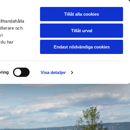
036-71 88 30

Tillåt alla cookies
illhandahålla
ifierare och
FÖRFRÅGAN / OFFERT
KONTAKT
Tillåt urval
vi
 du har
Endast nödvändiga cookies
ring
Visa detaljer