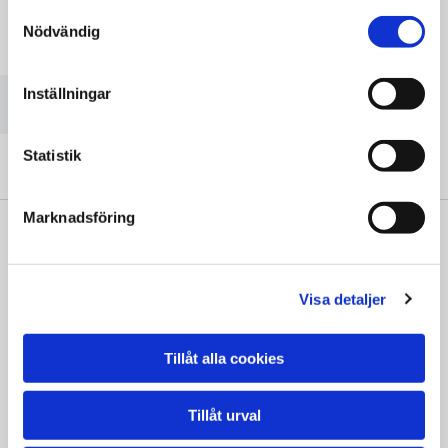
Samtyckesval
Nödvändig
Vänligen acceptera marknadsföringscookies för att se
denna karta.
Inställningar
Accept cookies
Statistik
Marknadsföring
" Vi är väldigt nöjda. Oerhört professionella.
Visa detaljer
Kan inte bli bättre!"
Vera Moqvist
Tillåt alla cookies
Tillåt urval