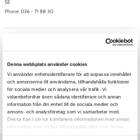
SE
Phone:
036 - 71 88 30
Kundservice Öppettider
Måndag
07:00 - 17:00
Tisdag
07:00 - 17:00
Denna webbplats använder cookies
Onsdag
07:00 - 17:00
Vi använder enhetsidentifierare för att anpassa innehållet
och annonserna till användarna, tillhandahålla funktioner
Torsdag
07:00 - 17:00
för sociala medier och analysera vår trafik. Vi
Fredag
07:00 - 17:00
vidarebefordrar även sådana identifierare och annan
Lördag
Stängt
information från din enhet till de sociala medier och
Söndag
Stängt
annons- och analysföretag som vi samarbetar med.
Dessa kan i sin tur kombinera informationen med annan
information som du har tillhandahållit eller som de har
samlat in när du har använt deras tjänster.