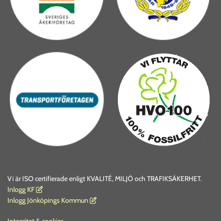
Vi är ISO certifierade enligt KVALITÉ, MILJÖ och TRAFIKSÄKERHET.
I
nlogg KF

Inlogg Jönköpings Kommun
