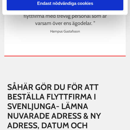
Endast nödvändiga cookies
" Snabb, effektiv och kostnads effektiv
flyttfirma med trevlig personal som är
varsam över ens ägodelar. "
Hampus Gustafsson
SÅHÄR GÖR DU FÖR ATT
BESTÄLLA FLYTTFIRMA I
SVENLJUNGA- LÄMNA
NUVARADE ADRESS & NY
ADRESS, DATUM OCH