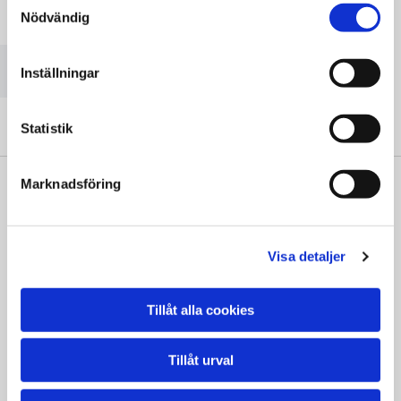
Nödvändig
Vänligen acceptera marknadsföringscookies för att se
denna karta.
Accept cookies
Inställningar
Statistik
Marknadsföring
" Vi är väldigt nöjda. Oerhört professionella.
Visa detaljer
Kan inte bli bättre!"
Vera Moqvist
Tillåt alla cookies
Tillåt urval