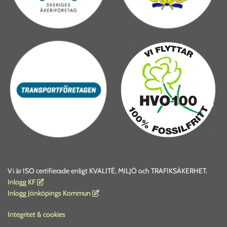
Vi är ISO certifierade enligt KVALITÉ, MILJÖ och TRAFIKSÄKERHET.
I
nlogg KF

Inlogg Jönköpings Kommun

Integritet & cookies