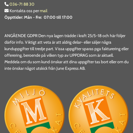
036-71 88 30

Kontakta oss per
mail

Öppttider:
Mån - Fre: 07:00 till 17:00
ANGÅENDE GDPR Den nya lagen trädde i kraft 25/5-18 och här följer
därför info. Viktigt att veta är att aldrig delar- eller säljer några
kunduppgifter till tredje part. Vissa uppgifter sparas pga fakturering eller
offerering, beroende på vilken typ av UPPDRAG som är aktuell.
Meddela om du som kund önskar att dina uppgifter tas bort eller om du
inte önskar något utskick från June Express AB.