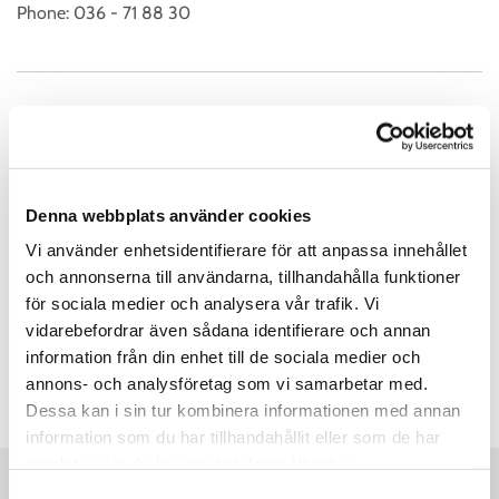
Phone:
036 - 71 88 30
Kundservice Öppettider
Måndag
07:00 - 17:00
Tisdag
07:00 - 17:00
Denna webbplats använder cookies
Onsdag
07:00 - 17:00
Vi använder enhetsidentifierare för att anpassa innehållet
Torsdag
07:00 - 17:00
och annonserna till användarna, tillhandahålla funktioner
Fredag
07:00 - 17:00
för sociala medier och analysera vår trafik. Vi
vidarebefordrar även sådana identifierare och annan
Lördag
Stängt
information från din enhet till de sociala medier och
Söndag
Stängt
annons- och analysföretag som vi samarbetar med.
Dessa kan i sin tur kombinera informationen med annan
information som du har tillhandahållit eller som de har
samlat in när du har använt deras tjänster.
Samtyckesval