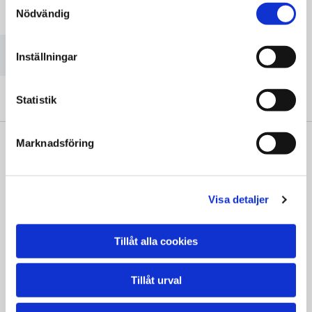
Nödvändig
Vänligen acceptera marknadsföringscookies för att se
denna karta.
Accept cookies
Inställningar
Statistik
Marknadsföring
" Vi är väldigt nöjda. Oerhört professionella.
Visa detaljer
Kan inte bli bättre!"
Vera Moqvist
Tillåt alla cookies
Tillåt urval