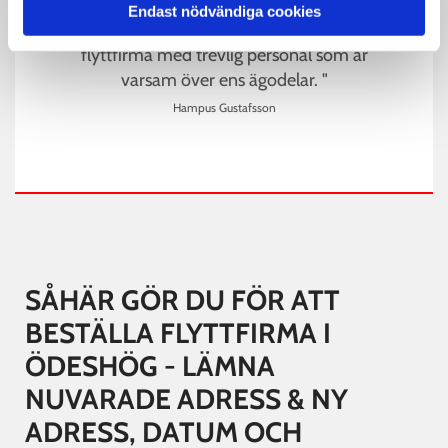
Endast nödvändiga cookies
" Snabb, effektiv och kostnads effektiv
flyttfirma med trevlig personal som är
varsam över ens ägodelar. "
Hampus Gustafsson
SÅHÄR GÖR DU FÖR ATT
BESTÄLLA FLYTTFIRMA I
ÖDESHÖG - LÄMNA
NUVARADE ADRESS & NY
ADRESS, DATUM OCH