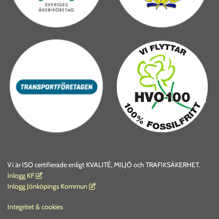
Vi är ISO certifierade enligt KVALITÉ, MILJÖ och TRAFIKSÄKERHET.
I
nlogg KF

Inlogg Jönköpings Kommun

Integritet & cookies