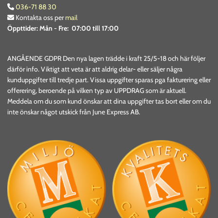
036-71 88 30

Kontakta oss per
mail

Öppttider:
Mån - Fre: 07:00 till 17:00
ANGÅENDE GDPR Den nya lagen trädde i kraft 25/5-18 och här följer
därför info. Viktigt att veta är att aldrig delar- eller säljer några
kunduppgifter till tredje part. Vissa uppgifter sparas pga fakturering eller
offerering, beroende på vilken typ av UPPDRAG som är aktuell.
Meddela om du som kund önskar att dina uppgifter tas bort eller om du
inte önskar något utskick från June Express AB.