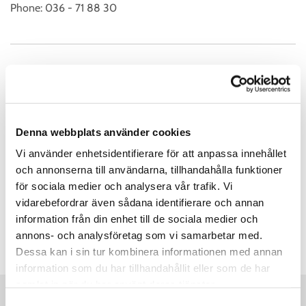
Phone:
036 - 71 88 30
Kundservice Öppettider
Måndag
07:00 - 17:00
Tisdag
07:00 - 17:00
Denna webbplats använder cookies
Onsdag
07:00 - 17:00
Vi använder enhetsidentifierare för att anpassa innehållet
Torsdag
07:00 - 17:00
och annonserna till användarna, tillhandahålla funktioner
Fredag
07:00 - 17:00
för sociala medier och analysera vår trafik. Vi
vidarebefordrar även sådana identifierare och annan
Lördag
Stängt
information från din enhet till de sociala medier och
Söndag
Stängt
annons- och analysföretag som vi samarbetar med.
Dessa kan i sin tur kombinera informationen med annan
information som du har tillhandahållit eller som de har
samlat in när du har använt deras tjänster.
Samtyckesval