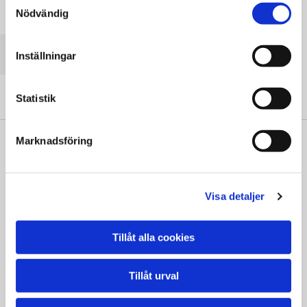
Nödvändig
Vänligen acceptera marknadsföringscookies för att se
denna karta.
Accept cookies
Inställningar
Statistik
Marknadsföring
" Vi är väldigt nöjda. Oerhört professionella.
Visa detaljer
Kan inte bli bättre!"
Vera Moqvist
Tillåt alla cookies
Tillåt urval