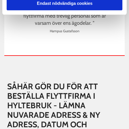
Endast nödvändiga cookies
" Snabb, effektiv och kostnads effektiv
flyttfirma med trevlig personal som är
varsam över ens ägodelar. "
Hampus Gustafsson
SÅHÄR GÖR DU FÖR ATT
BESTÄLLA FLYTTFIRMA I
HYLTEBRUK - LÄMNA
NUVARADE ADRESS & NY
ADRESS, DATUM OCH