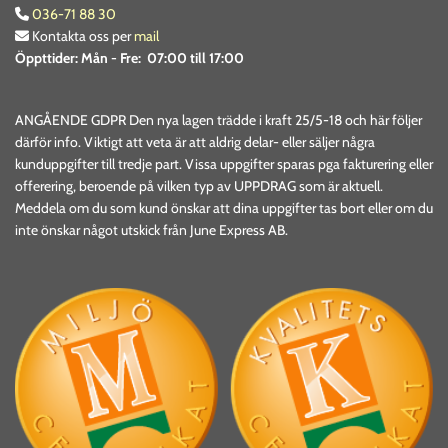
036-71 88 30

Kontakta oss per
mail

Öppttider:
Mån - Fre: 07:00 till 17:00
ANGÅENDE GDPR Den nya lagen trädde i kraft 25/5-18 och här följer
därför info. Viktigt att veta är att aldrig delar- eller säljer några
kunduppgifter till tredje part. Vissa uppgifter sparas pga fakturering eller
offerering, beroende på vilken typ av UPPDRAG som är aktuell.
Meddela om du som kund önskar att dina uppgifter tas bort eller om du
inte önskar något utskick från June Express AB.