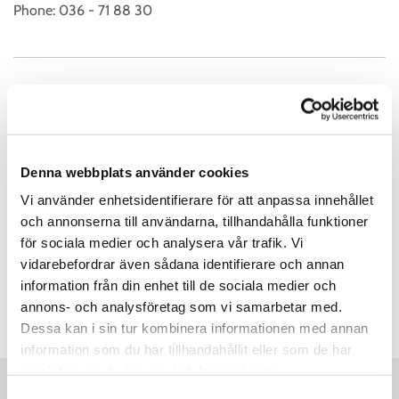
Phone:
036 - 71 88 30
Kundservice Öppettider
Måndag
07:00 - 17:00
Tisdag
07:00 - 17:00
Denna webbplats använder cookies
Onsdag
07:00 - 17:00
Vi använder enhetsidentifierare för att anpassa innehållet
Torsdag
07:00 - 17:00
och annonserna till användarna, tillhandahålla funktioner
Fredag
07:00 - 17:00
för sociala medier och analysera vår trafik. Vi
vidarebefordrar även sådana identifierare och annan
Lördag
Stängt
information från din enhet till de sociala medier och
Söndag
Stängt
annons- och analysföretag som vi samarbetar med.
Dessa kan i sin tur kombinera informationen med annan
information som du har tillhandahållit eller som de har
samlat in när du har använt deras tjänster.
Samtyckesval