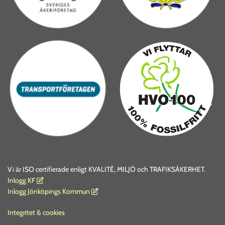
Vi är ISO certifierade enligt KVALITÉ, MILJÖ och TRAFIKSÄKERHET.
I
nlogg KF

Inlogg Jönköpings Kommun

Integritet & cookies