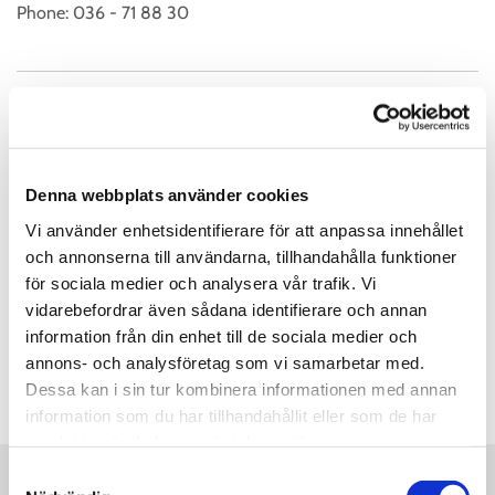
Phone:
036 - 71 88 30
Kundservice Öppettider
Måndag
07:00 - 17:00
Denna webbplats använder cookies
Tisdag
07:00 - 17:00
Vi använder enhetsidentifierare för att anpassa innehållet
Onsdag
07:00 - 17:00
och annonserna till användarna, tillhandahålla funktioner
Torsdag
07:00 - 17:00
för sociala medier och analysera vår trafik. Vi
Fredag
07:00 - 17:00
vidarebefordrar även sådana identifierare och annan
Lördag
Stängt
information från din enhet till de sociala medier och
annons- och analysföretag som vi samarbetar med.
Söndag
Stängt
Dessa kan i sin tur kombinera informationen med annan
information som du har tillhandahållit eller som de har
samlat in när du har använt deras tjänster.
Samtyckesval