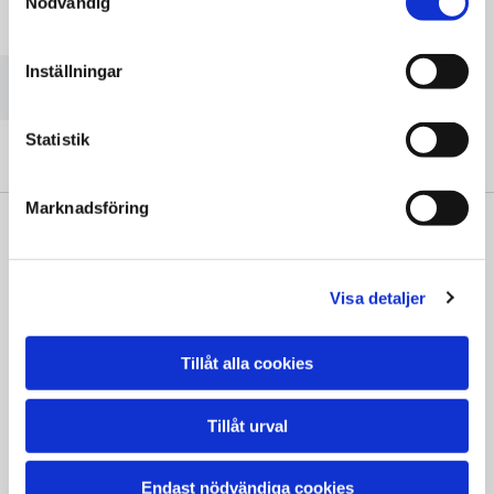
Nödvändig
Vänligen acceptera marknadsföringscookies för att se
denna karta.
Inställningar
Accept cookies
Statistik
Marknadsföring
" Vi är väldigt nöjda. Oerhört professionella.
Visa detaljer
Kan inte bli bättre!"
Vera Moqvist
Tillåt alla cookies
Tillåt urval
Endast nödvändiga cookies