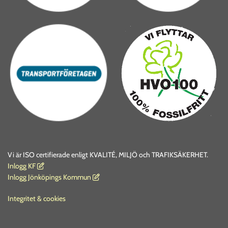
Vi är ISO certifierade enligt KVALITÉ, MILJÖ och TRAFIKSÄKERHET.
I
nlogg KF

Inlogg Jönköpings Kommun

Integritet & cookies